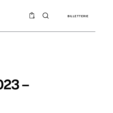
BILLETTERIE
0
023 –