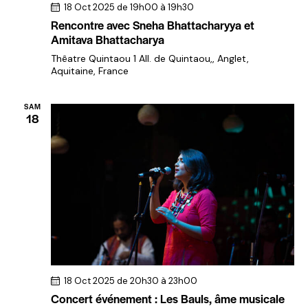
É
18 Oct 2025 de 19h00
à
19h30
v
Rencontre avec Sneha Bhattacharyya et
Amitava Bhattacharya
è
Thêatre Quintaou
1 All. de Quintaou,, Anglet,
n
Aquitaine, France
e
m
SAM
18
e
n
t
s
18 Oct 2025 de 20h30
à
23h00
Concert événement : Les Bauls, âme musicale