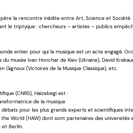
e
 opère la rencontre inédite entre Art, Science et
Société.
ant le triptyque : chercheurs – artistes – publics empêc
monde entier pour qui la musique est un acte
engagé.
Orc
es
du musée Ivan Honchar de Kiev (Ukraine), David Krakau
en Gignoux (Victoires de la Musique Classique),
etc.
fique (CNRS), Haizebegi est :
ransformatrice de la musique
 débats pour les plus grands experts et
scientifiques int
 the World (HAW) dont sont partenaires des
universités 
et Berlin.