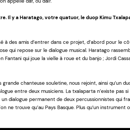
on appelle daf, ou daïr.
e. Il y a Haratago, votre quatuor, le duop Kimu Txalap
sé à des amis d’entrer dans ce projet, d’abord pour le c
ose qui repose sur le dialogue musical. Haratago rassembl
n Fantani qui joue la vielle à roue et du banjo ; Jordi Cas
grande chanteuse souletine, nous rejoint, ainsi qu’un duo
logue entre deux musiciens. La txalaparta n’existe pas si 
st un dialogue permanent de deux percussionnistes qui fr
u’on ne trouve qu’au Pays Basque. Plus qu’un instrumen