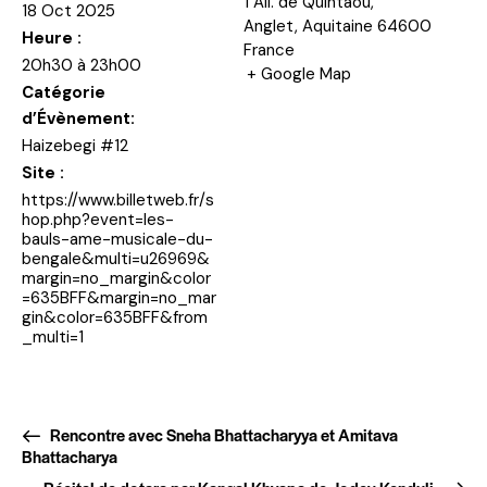
1 All. de Quintaou,
18 Oct 2025
Anglet
,
Aquitaine
64600
Heure :
France
20h30 à 23h00
+ Google Map
Catégorie
d’Évènement:
Haizebegi #12
Site :
https://www.billetweb.fr/s
hop.php?event=les-
bauls-ame-musicale-du-
bengale&multi=u26969&
margin=no_margin&color
=635BFF&margin=no_mar
gin&color=635BFF&from
_multi=1
Rencontre avec Sneha Bhattacharyya et Amitava
Bhattacharya