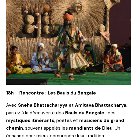
18h – Rencontre : Les Bauls du Bengale
Avec
Sneha Bhattacharyya
et
Amitava Bhattacharya
,
partez à la découverte des
Bauls du Bengale
: ces
mystiques itinérants
, poètes et
musiciens de grand
chemin
, souvent appelés les
mendiants de Dieu
. Un
échange pour mieux comprendre leur tradition