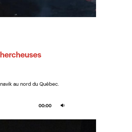
 chercheuses
Nunavik au nord du Québec.
Utilisez
00:00
les
flèches
haut/bas