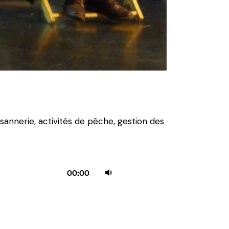
sannerie, activités de pêche, gestion des
Utilisez
00:00
les
flèches
haut/bas
pour