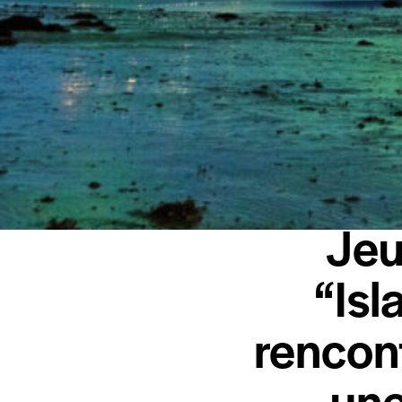
Jeu
“Isl
rencont
une