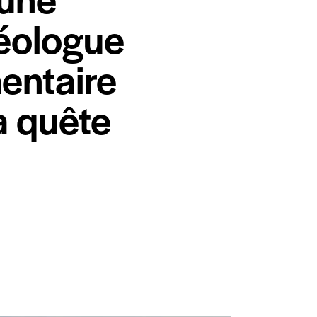
héologue
entaire
a quête