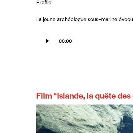
Profile
La jeune archéologue sous-marine évoque 
Lecteur
00:00
audio
Film “Islande, la quête des