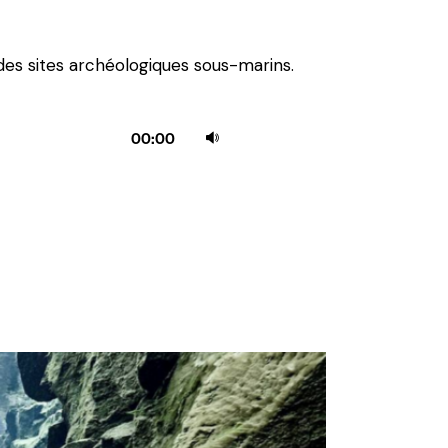
augmenter
ou
des sites archéologiques sous-marins.
diminuer
le
Utilisez
volume.
00:00
les
flèches
haut/bas
pour
augmenter
ou
diminuer
le
volume.