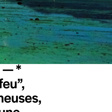
 — *
feu”,
cheuses,
 une