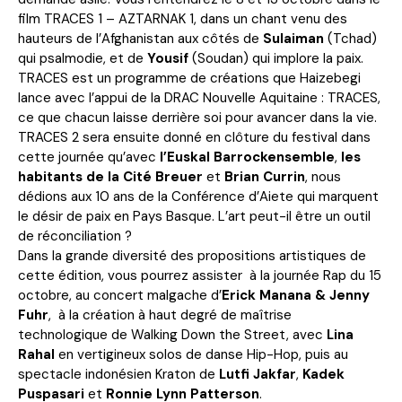
film TRACES 1 – AZTARNAK 1, dans un chant venu des
hauteurs de l’Afghanistan aux côtés de
Sulaiman
(Tchad)
qui psalmodie, et de
Yousif
(Soudan) qui implore la paix.
TRACES est un programme de créations que Haizebegi
lance avec l’appui de la DRAC Nouvelle Aquitaine : TRACES,
ce que chacun laisse derrière soi pour avancer dans la vie.
TRACES 2 sera ensuite donné en clôture du festival dans
cette journée qu’avec
l’Euskal Barrockensemble
,
les
habitants de la Cité Breuer
et
Brian Currin
, nous
dédions aux 10 ans de la Conférence d’Aiete qui marquent
le désir de paix en Pays Basque. L’art peut-il être un outil
de réconciliation ?
Dans la grande diversité des propositions artistiques de
cette édition, vous pourrez assister à la journée Rap du 15
octobre, au concert malgache d’
Erick Manana & Jenny
Fuhr
, à la création à haut degré de maîtrise
technologique de Walking Down the Street, avec
Lina
Rahal
en vertigineux solos de danse Hip-Hop, puis au
spectacle indonésien Kraton de
Lutfi Jakfar
,
Kadek
Puspasari
et
Ronnie Lynn Patterson
.