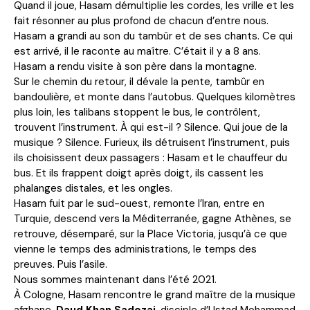
Quand il joue, Hasam démultiplie les cordes, les vrille et les
fait résonner au plus profond de chacun d’entre nous.
Hasam a grandi au son du tambûr et de ses chants. Ce qui
est arrivé, il le raconte au maître. C’était il y a 8 ans.
Hasam a rendu visite à son père dans la montagne.
Sur le chemin du retour, il dévale la pente, tambûr en
bandoulière, et monte dans l’autobus. Quelques kilomètres
plus loin, les talibans stoppent le bus, le contrôlent,
trouvent l’instrument. À qui est-il ? Silence. Qui joue de la
musique ? Silence. Furieux, ils détruisent l’instrument, puis
ils choisissent deux passagers : Hasam et le chauffeur du
bus. Et ils frappent doigt après doigt, ils cassent les
phalanges distales, et les ongles.
Hasam fuit par le sud-ouest, remonte l’Iran, entre en
Turquie, descend vers la Méditerranée, gagne Athènes, se
retrouve, désemparé, sur la Place Victoria, jusqu’à ce que
vienne le temps des administrations, le temps des
preuves. Puis l’asile.
Nous sommes maintenant dans l’été 2021.
À Cologne, Hasam rencontre le grand maître de la musique
afghane,
Daud Khan Sadozai
, disciple d’Ustad Mohammad