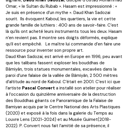
Omar, « le Sultan du Rubab ». Hasam est impressionné : «
Je suis en présence d’un mythe ». Daud Khan Sadozai
sourit. Ils évoquent Kaboul, les quartiers, la vie et cette
grande famille de luthiers : 400 ans de savoir-faire. C’est
là qu’ils ont acheté leurs instruments tous les deux. Hasam
n’en revient pas. Il montre ses doigts déformés, explique
qu’il est empêché. Le maître lui commande d’en faire une
ressource pour inventer son propre art.
Daud Khan Sadozai, est arrivé en Europe en 1996, peu avant
que les talibans fassent exploser les bouddhas de
Bâmiyân, trois statues monumentales, excavées dans la
paroi d’une falaise de la vallée de Bâmiyân, 2 500 mètres
d’altitude au nord de Kaboul. C’était en 2001. C’est ici que
l’artiste
Pascal Convert
a installé son atelier pour réaliser
à l’occasion du quinzième anniversaire de la destruction
des Bouddhas géants ce Panoramique de la Falaise de
Bamiyan acquis par le Centre National des Arts Plastiques
(2020) et exposé à la fois dans la galerie du Temps au
Louvre Lens (2021-2024) et au Musée Guimet(2018-
2022). P. Convert nous fait l’amitié de sa présence, il