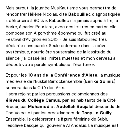
Mais surout la journée MusiKautisme vous permettra de
rencontrer Hélène Nicolas, dite
Babouillec
diagnostiquée
« déficitaire à 80 % ». Babouillec n’a jamais appris à lire, à
écrire, à parler. Pourtant, avec des lettres en carton elle
composa son Algorythme éponyme qui fut créé au
Festival d’Avignon en 2015. « Je suis Babouillec très
déclarée sans parole. Seule enfermée dans l’alcôve
systémique, nourricière souterraine de la lassitude du
silence, j’ai cassé les limites muettes et mon cerveau a
décodé votre parole symbolique : l’écriture ».
Et pour les
10 ans de la Conférence d’Aiete,
la musique
médiévale de l’Euskal Barrockensemble (
Enrike Solinis
)
sonnera dans la Cité des Arts.
Il sera rejoint par les percussions colombiennes des
élèves du Collège Camus,
par les habitants de la Cité
Breuer, par
Mohamed
et
Abdellah Boujalal
descendu de
The Voice, et par les breakdancers de
Tony Le Guilly
.
Ensemble, ils célèbreront la figure féminine de Subh,
l’esclave basque qui gouverna Al Andalus. La musique est