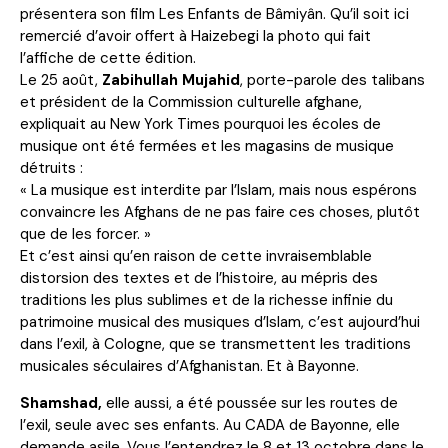
présentera son film Les Enfants de Bâmiyân. Qu’il soit ici
remercié d’avoir offert à Haizebegi la photo qui fait
l’affiche de cette édition.
Le 25 août,
Zabihullah Mujahid
, porte-parole des talibans
et président de la Commission culturelle afghane,
expliquait au New York Times pourquoi les écoles de
musique ont été fermées et les magasins de musique
détruits :
« La musique est interdite par l’Islam, mais nous espérons
convaincre les Afghans de ne pas faire ces choses, plutôt
que de les forcer. »
Et c’est ainsi qu’en raison de cette invraisemblable
distorsion des textes et de l’histoire, au mépris des
traditions les plus sublimes et de la richesse infinie du
patrimoine musical des musiques d’Islam, c’est aujourd’hui
dans l’exil, à Cologne, que se transmettent les traditions
musicales séculaires d’Afghanistan. Et à Bayonne.
Shamshad,
elle aussi, a été poussée sur les routes de
l’exil, seule avec ses enfants. Au CADA de Bayonne, elle
demande asile. Vous l’entendrez le 8 et 13 octobre dans le