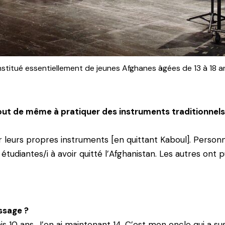
stitué essentiellement de jeunes Afghanes âgées de 13 à 18
out de même à pratiquer des instruments traditionnel
 leurs propres instruments [en quittant Kaboul]. Personnel
tudiantes/i à avoir quitté l’Afghanistan. Les autres ont
ssage ?
s 10 ans. J’en ai maintenant 14. C’est mon oncle qui a su