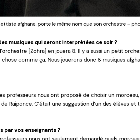
pettiste afghane, porte le même nom que son orchestre – ph
des musiques qui seront interprétées ce soir ?
orchestre [Zohra] en jouera 8. Il y a aussi un petit orche
que chose comme ça. Nous jouerons donc 8 musiques afgha
les professeurs nous ont proposé de choisir un morceau, n
 de Raiponce. C’était une suggestion d’un des élèves et
is par vos enseignants ?
Les professeurs nous ont seulement demandé quels morceaux