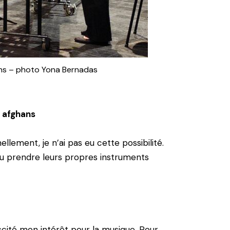
 ans – photo Yona Bernadas
s afghans
lement, je n’ai pas eu cette possibilité.
 pu prendre leurs propres instruments
scité mon intérêt pour la musique. Pour