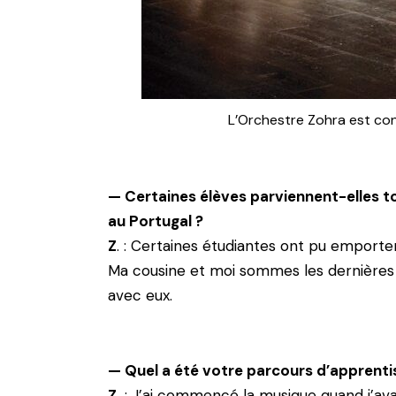
L’Orchestre Zohra est con
— Certaines élèves parviennent-elles t
au Portugal ?
Z
. : Certaines étudiantes ont pu emporter
Ma cousine et moi sommes les dernières é
avec eux.
— Quel a été votre parcours d’apprenti
Z.
: J’ai commencé la musique quand j’avai